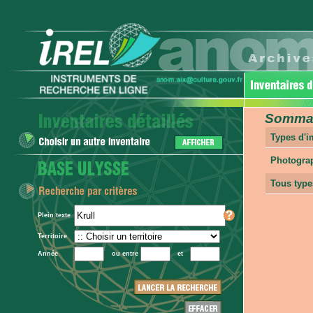
Sommair
Types d'
Photogra
Tous type
Plein texte
Territoire
Année
ou entre
et