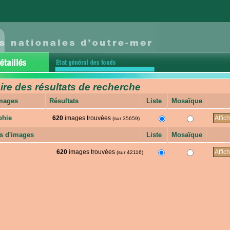
e des résultats de recherche
images
Résultats
Liste
Mosaïque
phie
620
images trouvées
(sur 35659)
s d'images
Liste
Mosaïque
620
images trouvées
(sur 42116)