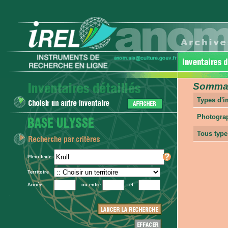
Sommair
Types d'
Photogra
Tous type
Plein texte
Territoire
Année
ou entre
et