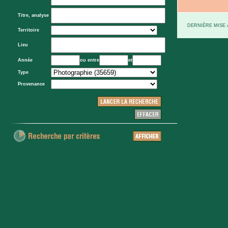
Titre, analyse
DERNIÈRE MISE À
Territoire
Lieu
Année
ou entre
et
Type
Provenance