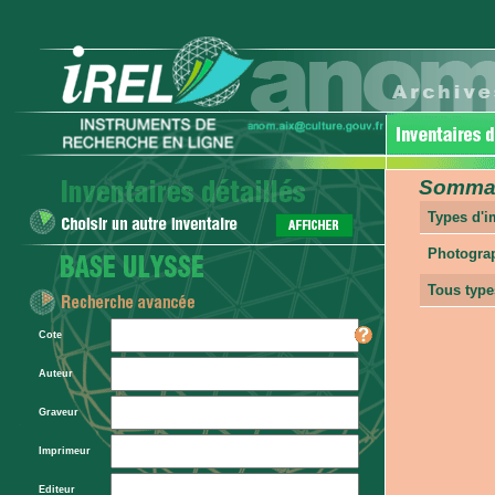
Sommair
Types d'
Photogra
Tous type
Cote
Auteur
Graveur
Imprimeur
Editeur