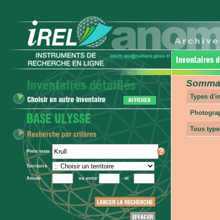
Sommair
Types d'
Photogra
Tous type
Plein texte
Territoire
Année
ou entre
et