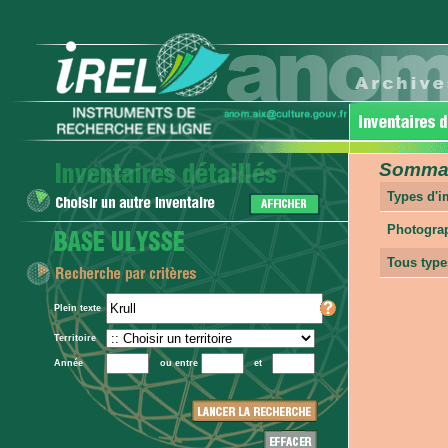
Sommair
Types d'
Photogra
Tous type
Plein texte
Territoire
Année
ou entre
et