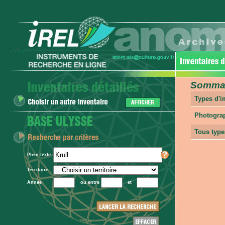
Sommair
Types d'
Photogra
Tous type
Plein texte
Territoire
Année
ou entre
et