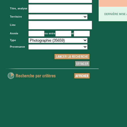
Titre, analyse
DERNIÈRE MISE À
Territoire
Lieu
Année
ou entre
et
Type
Provenance