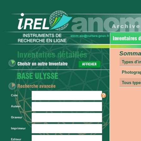
Sommair
Types d'
Photogra
Tous type
Cote
Auteur
Graveur
Imprimeur
Editeur