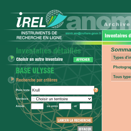
Sommair
Types d'
Photogra
Tous type
Plein texte
Territoire
Année
ou entre
et