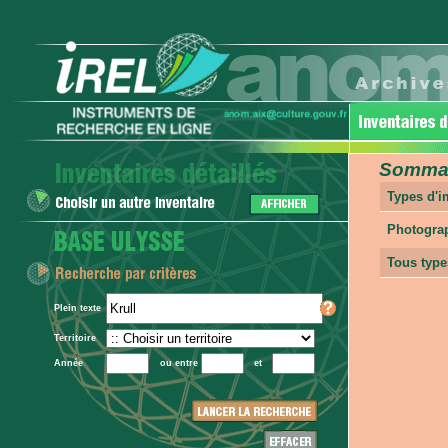
Sommair
Types d'
Photogra
Tous type
Plein texte
Territoire
Année
ou entre
et