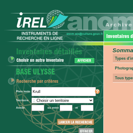
Sommair
Types d'
Photogra
Tous type
Plein texte
Territoire
Année
ou entre
et