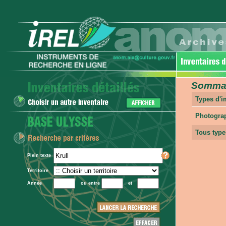
Sommair
Types d'
Photogra
Tous type
Plein texte
Territoire
Année
ou entre
et