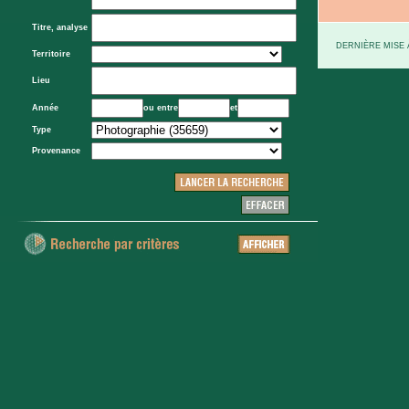
Titre, analyse
DERNIÈRE MISE À
Territoire
Lieu
Année
ou entre
et
Type
Provenance