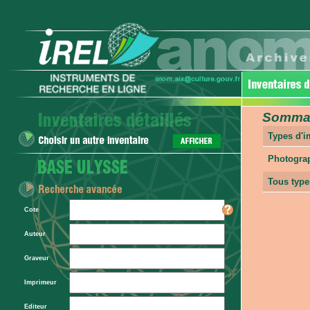
Sommair
Types d'
Photogra
Tous type
Cote
Auteur
Graveur
Imprimeur
Editeur