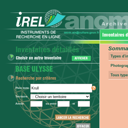
Sommair
Types d'
Photogra
Tous type
Plein texte
Territoire
Année
ou entre
et