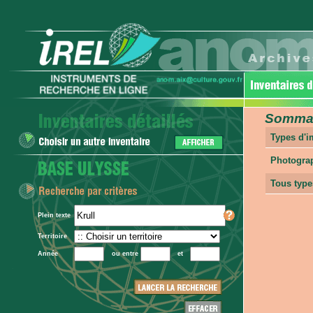
Sommair
Types d'
Photogra
Tous type
Plein texte
Territoire
Année
ou entre
et