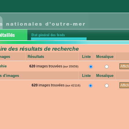
e des résultats de recherche
images
Résultats
Liste
Mosaïque
phie
620
images trouvées
(sur 35659)
s d'images
Liste
Mosaïque
620
images trouvées
(sur 42116)