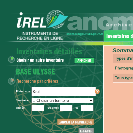
Sommair
Types d'
Photogra
Tous type
Plein texte
Territoire
Année
ou entre
et