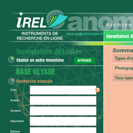
Sommair
Types d'
Photogra
Tous type
Cote
Auteur
Graveur
Imprimeur
Editeur