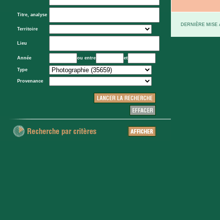
Titre, analyse
DERNIÈRE MISE À
Territoire
Lieu
Année
ou entre
et
Type
Provenance