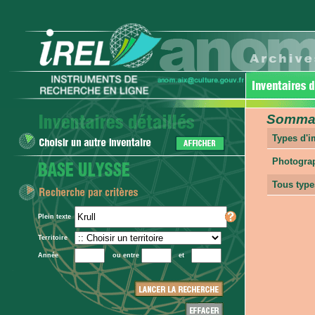
Sommair
Types d'
Photogra
Tous type
Plein texte
Territoire
Année
ou entre
et