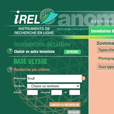
Sommair
Types d'
Photogra
Tous type
Plein texte
Territoire
Année
ou entre
et