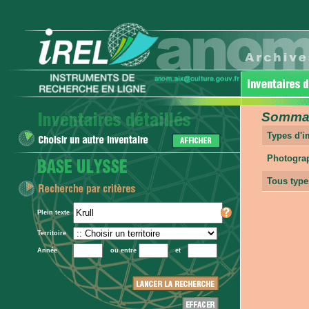
Sommair
Types d'
Photogra
Tous type
Plein texte
Territoire
Année
ou entre
et