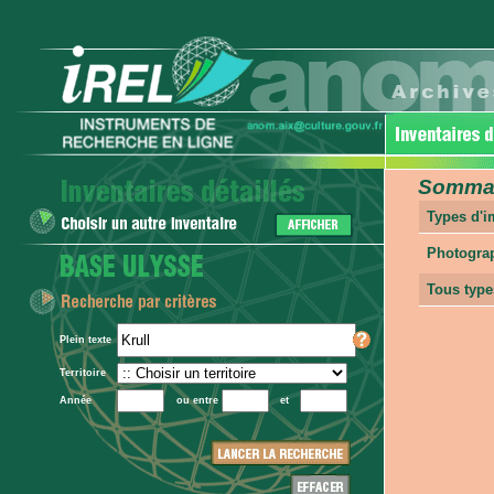
Sommair
Types d'
Photogra
Tous type
Plein texte
Territoire
Année
ou entre
et