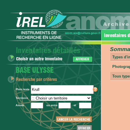
Sommair
Types d'
Photogra
Tous type
Plein texte
Territoire
Année
ou entre
et