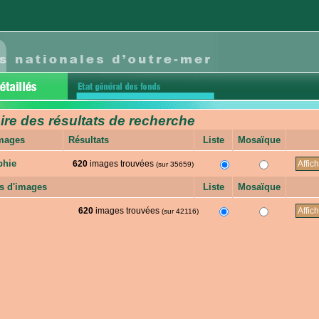
e des résultats de recherche
images
Résultats
Liste
Mosaïque
phie
620
images trouvées
(sur 35659)
s d'images
Liste
Mosaïque
620
images trouvées
(sur 42116)