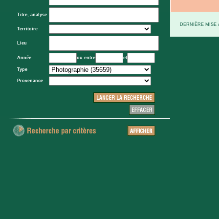
Titre, analyse
DERNIÈRE MISE À
Territoire
Lieu
Année
ou entre
et
Type
Provenance