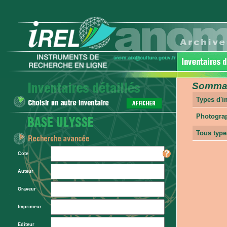
Sommair
Types d'
Photogra
Tous type
Cote
Auteur
Graveur
Imprimeur
Editeur