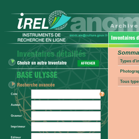
Sommair
Types d'
Photogra
Tous type
Cote
Auteur
Graveur
Imprimeur
Editeur