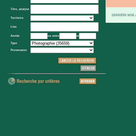
Titre, analyse
DERNIÈRE MISE À
Territoire
Lieu
Année
ou entre
et
Type
Provenance