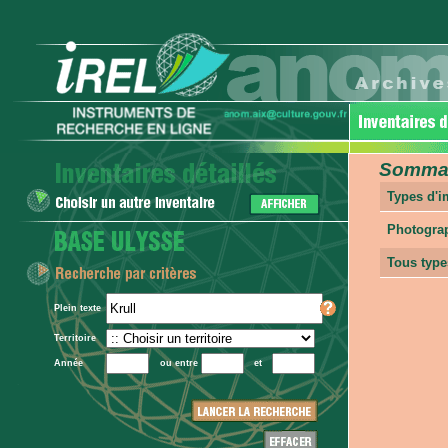
Sommair
Types d'
Photogra
Tous type
Plein texte
Territoire
Année
ou entre
et