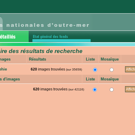
e des résultats de recherche
images
Résultats
Liste
Mosaïque
phie
620
images trouvées
(sur 35659)
s d'images
Liste
Mosaïque
620
images trouvées
(sur 42116)