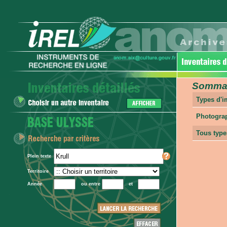
Sommair
Types d'
Photogra
Tous type
Plein texte
Territoire
Année
ou entre
et