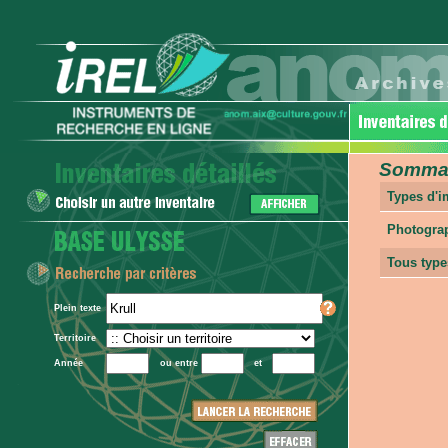
Sommair
Types d'
Photogra
Tous type
Plein texte
Territoire
Année
ou entre
et