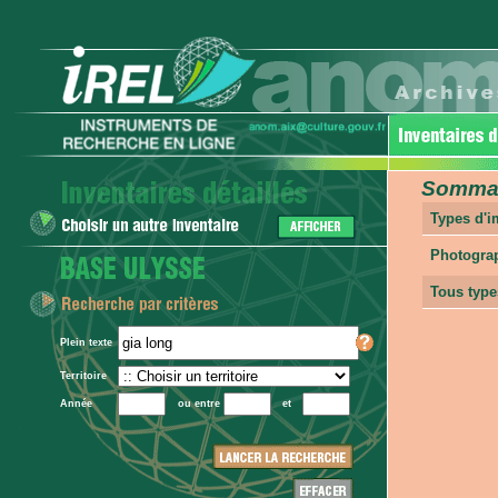
Sommair
Types d'
Photogra
Tous type
Plein texte
Territoire
Année
ou entre
et