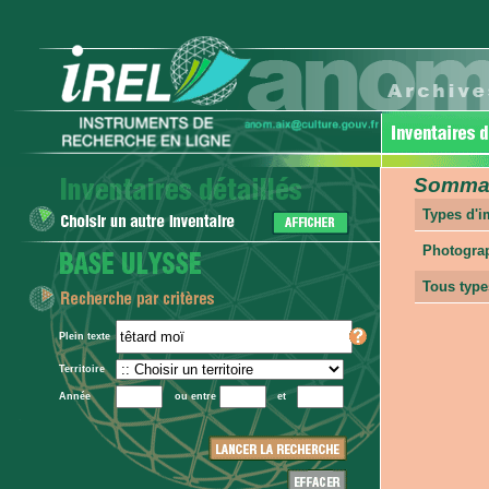
Sommair
Types d'
Photogra
Tous type
Plein texte
Territoire
Année
ou entre
et