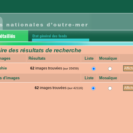
e des résultats de recherche
images
Résultats
Liste
Mosaïque
phie
62
images trouvées
(sur 35659)
s d'images
Liste
Mosaïque
62
images trouvées
(sur 42116)