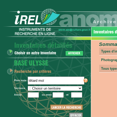
Sommair
Types d'
Photogra
Tous type
Plein texte
Territoire
Année
ou entre
et