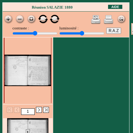
AIDE
Réunion SALAZIE 1880
contraste :
luminosité :
1