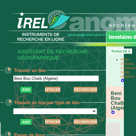
ASSISTANT DE RECHERCHE
Rattaché à
GÉOGRAPHIQUE
Haut-
Sebaou,
Commun
Trouver un lieu
mixte
(Algérie)
AIDE
Beni
Bou
Trouver un lieu par type de lieu
Chaïb
(Algérie)
AIDE
Panier de lieux