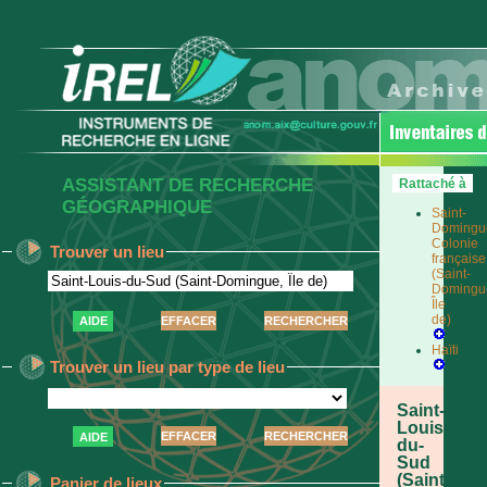
ASSISTANT DE RECHERCHE
Rattaché à
GÉOGRAPHIQUE
Saint-
Domingu
Colonie
Trouver un lieu
française
(Saint-
Domingu
Île
de)
AIDE
Haïti
Trouver un lieu par type de lieu
Saint-
Louis-
AIDE
du-
Sud
(Saint-
Panier de lieux